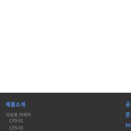
제품소개
공
문
의료용 카메라
- CF9-01
In
- CF9-03